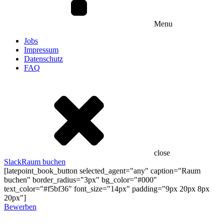
Menu
Jobs
Impressum
Datenschutz
FAQ
close
Slack
Raum buchen
[latepoint_book_button selected_agent="any" caption="Raum
buchen" border_radius="3px" bg_color="#000"
text_color="#f5bf36" font_size="14px" padding="9px 20px 8px
20px"]
Bewerben