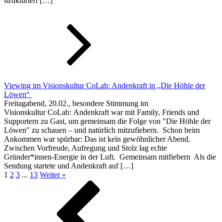
strukturiert […]
Viewing im Visionskultur CoLab: Andenkraft in „Die Höhle der
Löwen“
Freitagabend, 20.02., besondere Stimmung im
Visionskultur CoLab: Andenkraft war mit Family, Friends und
Supportern zu Gast, um gemeinsam die Folge von "Die Höhle der
Löwen" zu schauen – und natürlich mitzufiebern. Schon beim
Ankommen war spürbar: Das ist kein gewöhnlicher Abend.
Zwischen Vorfreude, Aufregung und Stolz lag echte
Gründer*innen-Energie in der Luft. Gemeinsam mitfiebern Als die
Sendung startete und Andenkraft auf […]
1
2
3
...
13
Weiter »