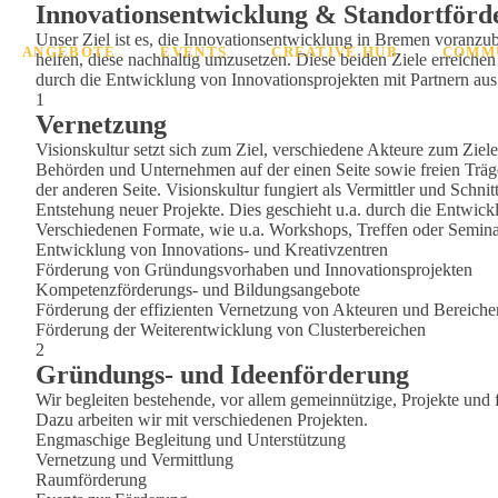
Innovationsentwicklung & Standortförd
Unser Ziel ist es, die Innovationsentwicklung in Bremen voranzu
ANGEBOTE
EVENTS
CREATIVE HUB
COMM
helfen, diese nachhaltig umzusetzen. Diese beiden Ziele erreich
durch die Entwicklung von Innovationsprojekten mit Partnern a
1
Vernetzung
Visionskultur setzt sich zum Ziel, verschiedene Akteure zum Zie
Behörden und Unternehmen auf der einen Seite sowie freien Trä
der anderen Seite. Visionskultur fungiert als Vermittler und Sch
Entstehung neuer Projekte. Dies geschieht u.a. durch die Entwic
Verschiedenen Formate, wie u.a. Workshops, Treffen oder Seminar
Entwicklung von Innovations- und Kreativzentren
Förderung von Gründungsvorhaben und Innovationsprojekten
Kompetenzförderungs- und Bildungsangebote
Förderung der effizienten Vernetzung von Akteuren und Bereiche
Förderung der Weiterentwicklung von Clusterbereichen
2
Gründungs- und Ideenförderung
Wir begleiten bestehende, vor allem gemeinnützige, Projekte und fö
Dazu arbeiten wir mit verschiedenen Projekten.
Engmaschige Begleitung und Unterstützung
Vernetzung und Vermittlung
Raumförderung