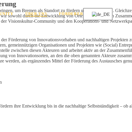
erung
bringen, um Bremen als Standort zu fördern und zu vernetzen. Gleichz
UNITY
ÜBER UNS
FÖRDERER
en wir sowohl durch die Entwicklung von Orten zur räumlichen Zusamme
us der Visionskultur-Community und den Kooperations- und Netzwerkpa
le der Förderung von Innovationsvorhaben und nachhaltigen Projekten
gern, gemeinnützigen Organisationen und Projekten wie (Social) Entr
nittstelle zwischen diesen Akteuren und arbeitet aktiv an der Zusamme
klung von Innovationsorten, an den die oben genannten Akteure zusamm
e werden, als ergänzendes Mittel der Förderung des Austausches genu
n
rdern ihre Entwicklung bis in die nachhaltige Selbstständigkeit – ob al