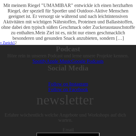
Mit meinem Riegel "UMAMIBAR" entwickle ich einen herzhaften
Riegel, der speziell für Sportler und Outdoor-Aktive Menschen
geeignet ist. Er versorgt sie während und nach leichtintensiven
Aktivitäten mit wichtigen Nährstoffen, Proteinen und Ballaststoffen,
ohne dabei den typisch süßen Geschmack oder Zuckeraustauschstoffe
zu enthalten.Mein Ziel ist es, nicht nur einen geschmacklich
besonderen und gesunden Snack anzubieten, sondern […]
« Zurück
1
2
Podcast
Höre rein in unseren Podcast und lerne unsere Projekte kennen.
Spotify
Apple Music
Google Podcasts
Social Media
Follow on Instagram
Follow on Facebook
newsletter
Erfahre wöchentlich welche Angebote und Workshops auf dich
warten.
Email