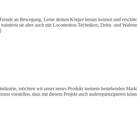
eude an Bewegung. Lerne deinen Körper besser kennen und erschließe
. Du trainierst sie aber auch mit Locomotion-Techniken, Dehn- und W
]
dindustrie, möchten wir unser neues Produkt ineinem bestehenden Markt
wiruns vorstellen, dass mit diesem Projekt auch anderepartizipieren kö