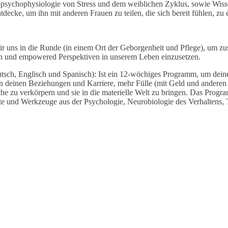
ropsychophysiologie von Stress und dem weiblichen Zyklus, sowie Wiss
tdecke, um ihn mit anderen Frauen zu teilen, die sich bereit fühlen, z
ir uns in die Runde (in einem Ort der Geborgenheit und Pflege), um 
ken und empowered Perspektiven in unserem Leben einzusetzen.
h, Englisch und Spanisch): Ist ein 12-wöchiges Programm, um deine Z
in deinen Beziehungen und Karriere, mehr Fülle (mit Geld und anderen R
e zu verkörpern und sie in die materielle Welt zu bringen. Das Pr
te und Werkzeuge aus der Psychologie, Neurobiologie des Verhaltens,