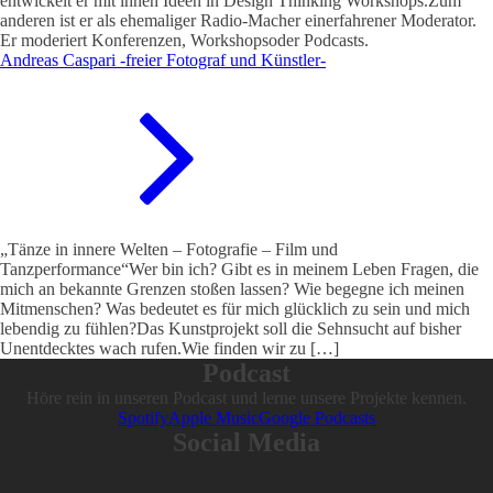
entwickelt er mit ihnen Ideen in Design Thinking Workshops.Zum
anderen ist er als ehemaliger Radio-Macher einerfahrener Moderator.
Er moderiert Konferenzen, Workshopsoder Podcasts.
Andreas Caspari -freier Fotograf und Künstler-
„Tänze in innere Welten – Fotografie – Film und
Tanzperformance“Wer bin ich? Gibt es in meinem Leben Fragen, die
mich an bekannte Grenzen stoßen lassen? Wie begegne ich meinen
Mitmenschen? Was bedeutet es für mich glücklich zu sein und mich
lebendig zu fühlen?Das Kunstprojekt soll die Sehnsucht auf bisher
Unentdecktes wach rufen.Wie finden wir zu […]
Podcast
Höre rein in unseren Podcast und lerne unsere Projekte kennen.
Spotify
Apple Music
Google Podcasts
Social Media