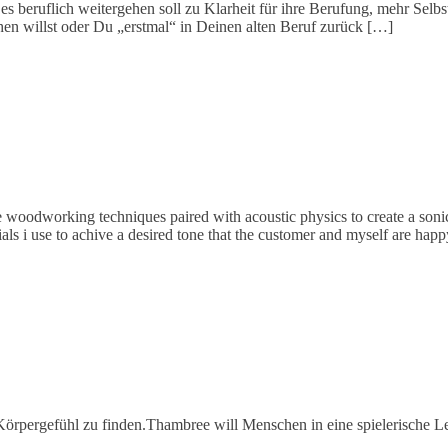
e es beruflich weitergehen soll zu Klarheit für ihre Berufung, mehr S
chen willst oder Du „erstmal“ in Deinen alten Beruf zurück […]
ne woodworking techniques paired with acoustic physics to create a sonic
ials i use to achive a desired tone that the customer and myself are hap
örpergefühl zu finden.Thambree will Menschen in eine spielerische Le