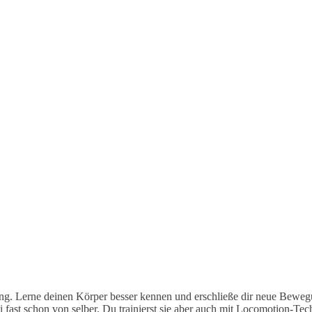
g. Lerne deinen Körper besser kennen und erschließe dir neue Beweg
abei fast schon von selber. Du trainierst sie aber auch mit Locomotio