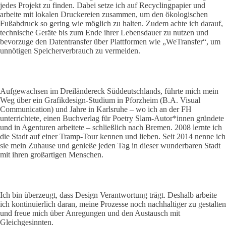
jedes Projekt zu finden. Dabei setze ich auf Recyclingpapier und
arbeite mit lokalen Druckereien zusammen, um den ökologischen
Fußabdruck so gering wie möglich zu halten. Zudem achte ich darauf,
technische Geräte bis zum Ende ihrer Lebensdauer zu nutzen und
bevorzuge den Datentransfer über Plattformen wie „WeTransfer“, um
unnötigen Speicherverbrauch zu vermeiden.
Aufgewachsen im Dreiländereck Süddeutschlands, führte mich mein
Weg über ein Grafikdesign-Studium in Pforzheim (B.A. Visual
Communication) und Jahre in Karlsruhe – wo ich an der FH
unterrichtete, einen Buchverlag für Poetry Slam-Autor*innen gründete
und in Agenturen arbeitete – schließlich nach Bremen. 2008 lernte ich
die Stadt auf einer Tramp-Tour kennen und lieben. Seit 2014 nenne ich
sie mein Zuhause und genieße jeden Tag in dieser wunderbaren Stadt
mit ihren großartigen Menschen.​
Ich bin überzeugt, dass Design Verantwortung trägt. Deshalb arbeite
ich kontinuierlich daran, meine Prozesse noch nachhaltiger zu gestalten
und freue mich über Anregungen und den Austausch mit
Gleichgesinnten.