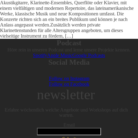
Akustikgitarre, Klarinette-Ensembles, Querflöte oder Klavier, mit
einem vielfältigen und modernen Repertoire, das lateinamerikanische
Werke, klassische Musik und neue Kompositionen umfasst. Die
Konzerte richten sich an ein breites Publikum und können je nach
Anlass angepasst werden.Zusätzlich werden private
Klarinettenstunden für alle Altersgruppen angeboten, um dieses
vielseitige Instrument zu fördern, […]
Podcast
Höre rein in unseren Podcast und lerne unsere Projekte kennen.
Spotify
Apple Music
Google Podcasts
Social Media
Follow on Instagram
Follow on Facebook
newsletter
Erfahre wöchentlich welche Angebote und Workshops auf dich
warten.
Email