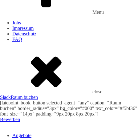
Menu
Jobs
Impressum
Datenschutz
FAQ
close
Slack
Raum buchen
[latepoint_book_button selected_agent="any" caption="Raum
buchen" border_radius="3px" bg_color="#000" text_color="#f5bf36"
font_size="14px" padding="9px 20px 8px 20px"]
Bewerben
Angebote