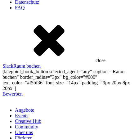
Datenschutz
FAQ
close
Slack
Raum buchen
[latepoint_book_button selected_agent="any" caption="Raum
buchen" border_radius="3px" bg_color="#000"
text_color="#f5bf36" font_size="14px" padding="9px 20px 8px
20px"]
Bewerben
Angebote
Events
Creative Hub
Community
Über uns
Förderer