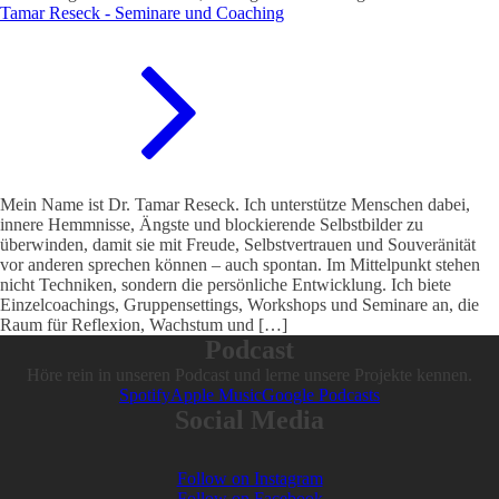
Tamar Reseck - Seminare und Coaching
Mein Name ist Dr. Tamar Reseck. Ich unterstütze Menschen dabei,
innere Hemmnisse, Ängste und blockierende Selbstbilder zu
überwinden, damit sie mit Freude, Selbstvertrauen und Souveränität
vor anderen sprechen können – auch spontan. Im Mittelpunkt stehen
nicht Techniken, sondern die persönliche Entwicklung. Ich biete
Einzelcoachings, Gruppensettings, Workshops und Seminare an, die
Raum für Reflexion, Wachstum und […]
Podcast
Höre rein in unseren Podcast und lerne unsere Projekte kennen.
Spotify
Apple Music
Google Podcasts
Social Media
Follow on Instagram
Follow on Facebook