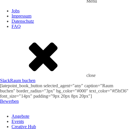
Menu
Jobs
Impressum
Datenschutz
FAQ
close
Slack
Raum buchen
[latepoint_book_button selected_agent="any" caption="Raum
buchen" border_radius="3px" bg_color="#000" text_color="#f5bf36"
font_size="14px" padding="9px 20px 8px 20px"]
Bewerben
Angebote
Events
Creative Hub