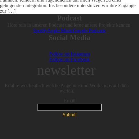
gelingenden Integration. Ins besondere unterstützen wir ihre Zugänge
zur […]
Podcast
Höre rein in unseren Podcast und lerne unsere Projekte kennen.
Spotify
Apple Music
Google Podcasts
Social Media
Follow on Instagram
Follow on Facebook
newsletter
Erfahre wöchentlich welche Angebote und Workshops auf dich
warten.
Email
Submit