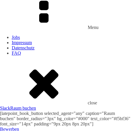
Menu
Jobs
Impressum
Datenschutz
FAQ
close
Slack
Raum buchen
[latepoint_book_button selected_agent="any" caption="Raum
buchen" border_radius="3px" bg_color="#000" text_color="#f5bf36"
font_size="14px" padding="9px 20px 8px 20px"]
Bewerben