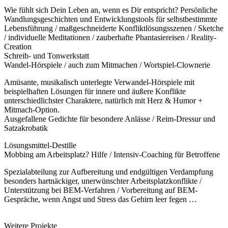
Wie fühlt sich Dein Leben an, wenn es Dir entspricht? Persönliche
Wandlungsgeschichten und Entwicklungstools für selbstbestimmte
Lebensführung / maßgeschneiderte Konfliktlösungsszenen / Sketche
/ individuelle Meditationen / zauberhafte Phantasiereisen / Reality-
Creation
Schreib- und Tonwerkstatt
Wandel-Hörspiele / auch zum Mitmachen / Wortspiel-Clownerie
Amüsante, musikalisch unterlegte Verwandel-Hörspiele mit
beispielhaften Lösungen für innere und äußere Konflikte
unterschiedlichster Charaktere, natürlich mit Herz & Humor +
Mitmach-Option.
Ausgefallene Gedichte für besondere Anlässe / Reim-Dressur und
Satzakrobatik
Lösungsmittel-Destille
Mobbing am Arbeitsplatz? Hilfe / Intensiv-Coaching für Betroffene
Spezialabteilung zur Aufbereitung und endgültigen Verdampfung
besonders hartnäckiger, unerwünschter Arbeitsplatzkonflikte /
Unterstützung bei BEM-Verfahren / Vorbereitung auf BEM-
Gespräche, wenn Angst und Stress das Gehirn leer fegen …
Weitere Projekte