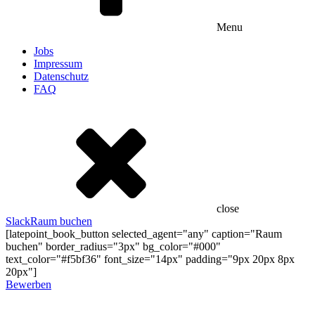
Menu
Jobs
Impressum
Datenschutz
FAQ
close
Slack
Raum buchen
[latepoint_book_button selected_agent="any" caption="Raum
buchen" border_radius="3px" bg_color="#000"
text_color="#f5bf36" font_size="14px" padding="9px 20px 8px
20px"]
Bewerben