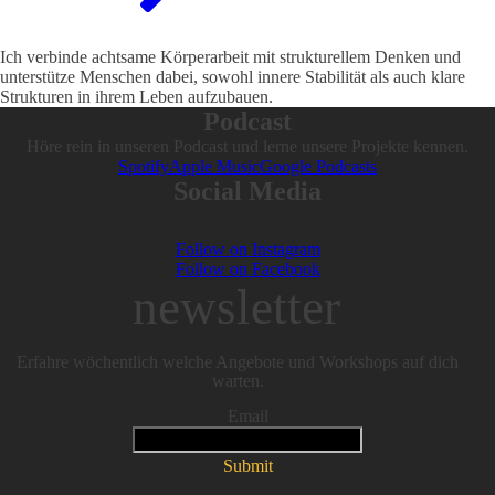
Ich verbinde achtsame Körperarbeit mit strukturellem Denken und
unterstütze Menschen dabei, sowohl innere Stabilität als auch klare
Strukturen in ihrem Leben aufzubauen.
Podcast
Höre rein in unseren Podcast und lerne unsere Projekte kennen.
Spotify
Apple Music
Google Podcasts
Social Media
Follow on Instagram
Follow on Facebook
newsletter
Erfahre wöchentlich welche Angebote und Workshops auf dich
warten.
Email
Submit