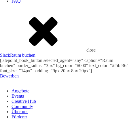
FAQ
close
Slack
Raum buchen
[latepoint_book_button selected_agent="any" caption="Raum
buchen" border_radius="3px" bg_color="#000" text_color="#f5bf36"
font_size="14px" padding="9px 20px 8px 20px"]
Bewerben
Angebote
Events
Creative Hub
Community
Über uns
Förderer