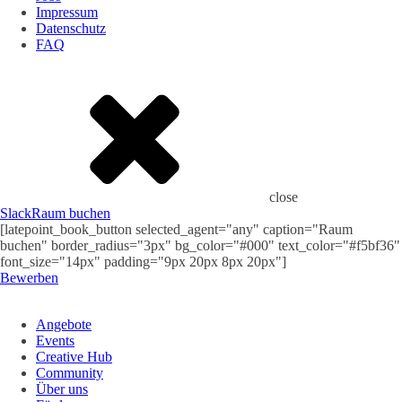
Impressum
Datenschutz
FAQ
close
Slack
Raum buchen
[latepoint_book_button selected_agent="any" caption="Raum
buchen" border_radius="3px" bg_color="#000" text_color="#f5bf36"
font_size="14px" padding="9px 20px 8px 20px"]
Bewerben
Angebote
Events
Creative Hub
Community
Über uns