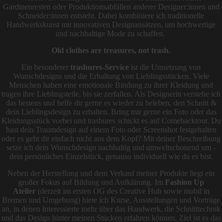
Gardinenresten oder Produktionsabfällen anderer Designer:innen und
Schneider:innen entsteht. Dabei kombiniere ich traditionelle
Handwerkskunst mit innovativen Designansätzen, um hochwertige
und nachhaltige Mode zu schaffen.
Old clothes are treasures, not trash.
Ein besonderer
t
rashures-Service
ist die Umsetzung von
Wunschdesigns und die Erhaltung von Lieblingsstücken. Viele
Menschen haben eine emotionale Bindung zu ihrer Kleidung und
tragen ihre Lieblingsteile, bis sie zerfallen. Als Designerin verstehe ich
das bestens und helfe dir gerne es wieder zu beleben, den Schnitt &
dein Lieblingsdesign zu erhalten. Bring mir gerne ein Foto oder das
Kleidungsstück vorbei und trashures schickt es auf Comebacktour. Du
hast dein Traumdesign auf einem Foto oder Screenshot festgehalten
oder es geht dir einfach nicht aus dem Kopf? Mit deiner Beschreibung
setze ich dein Wunschdesign nachhaltig und umweltschonend um -
dein persönliches Einzelstück, genauso individuell wie du es bist.
Neben der Herstellung und dem Verkauf meiner Produkte liegt ein
großer Fokus auf Bildung und Aufklärung. Im
Fashion Up
Atelier
(derzeit im ersten OG des Creative Hub sowie mobil in
Bremen und Umgebung) biete ich Kurse, Ausstellungen und Vorträge
an, in denen Interessierte mehr über das Handwerk, die Schnitttechnik
und das Design hinter meinen Stücken erfahren können. Ziel ist es das