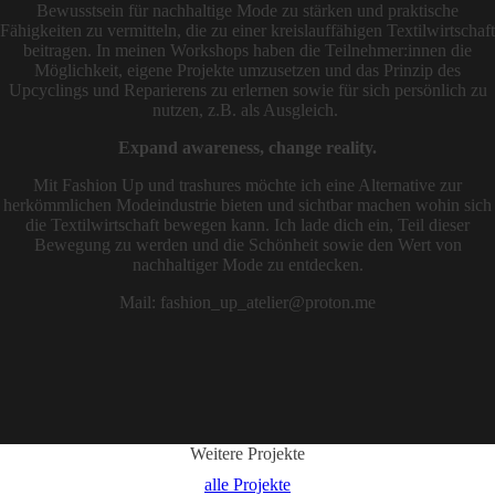
Bewusstsein für nachhaltige Mode zu stärken und praktische
Fähigkeiten zu vermitteln, die zu einer kreislauffähigen Textilwirtschaft
beitragen. In meinen Workshops haben die Teilnehmer:innen die
Möglichkeit, eigene Projekte umzusetzen und das Prinzip des
Upcyclings und Reparierens zu erlernen sowie für sich persönlich zu
nutzen, z.B. als Ausgleich.
Expand awareness, change reality.
Mit Fashion Up und trashures möchte ich eine Alternative zur
herkömmlichen Modeindustrie bieten und sichtbar machen wohin sich
die Textilwirtschaft bewegen kann. Ich lade dich ein, Teil dieser
Bewegung zu werden und die Schönheit sowie den Wert von
nachhaltiger Mode zu entdecken.
Mail: fashion_up_atelier@proton.me
Weitere Projekte
alle Projekte