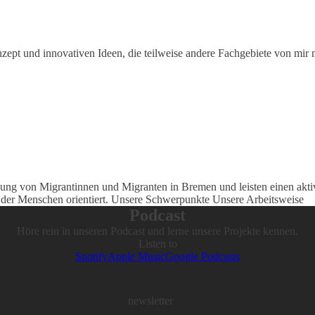
zept und innovativen Ideen, die teilweise andere Fachgebiete von mir m
ung von Migrantinnen und Migranten in Bremen und leisten einen akti
f der Menschen orientiert. Unsere Schwerpunkte Unsere Arbeitsweise
Podcast
Höre rein in unseren Podcast und lerne unsere Projekte kennen.
Listen to
Spotify
Apple Music
Google Podcasts
newsletter