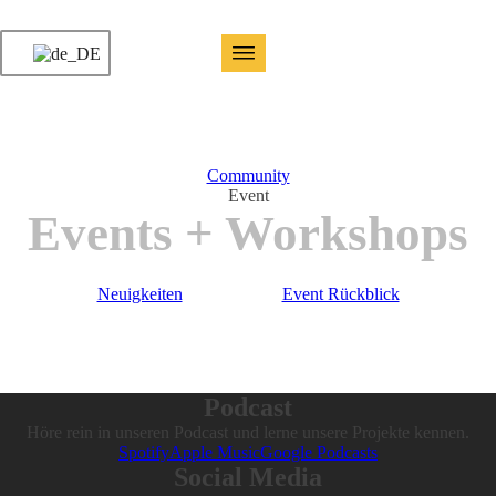
Community
Event
Events + Workshops
Neuigkeiten
Event Rückblick
Podcast
Höre rein in unseren Podcast und lerne unsere Projekte kennen.
Spotify
Apple Music
Google Podcasts
Social Media