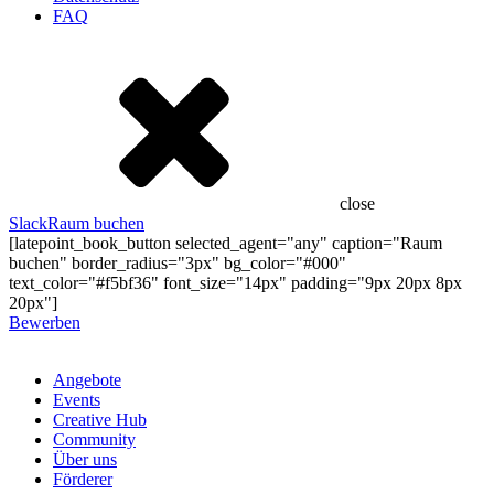
FAQ
close
Slack
Raum buchen
[latepoint_book_button selected_agent="any" caption="Raum
buchen" border_radius="3px" bg_color="#000"
text_color="#f5bf36" font_size="14px" padding="9px 20px 8px
20px"]
Bewerben
Angebote
Events
Creative Hub
Community
Über uns
Förderer