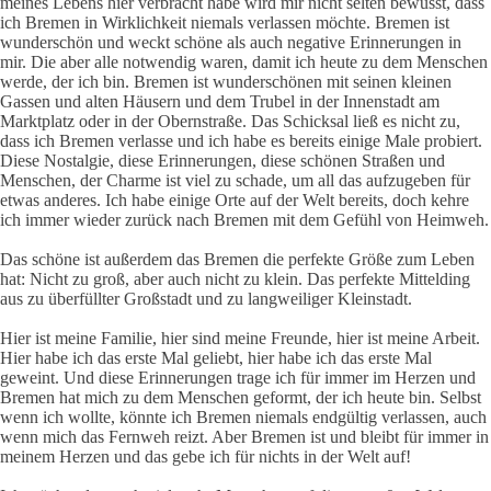
meines Lebens hier verbracht habe wird mir nicht selten bewusst, dass
ich Bremen in Wirklichkeit niemals verlassen möchte. Bremen ist
wunderschön und weckt schöne als auch negative Erinnerungen in
mir. Die aber alle notwendig waren, damit ich heute zu dem Menschen
werde, der ich bin. Bremen ist wunderschönen mit seinen kleinen
Gassen und alten Häusern und dem Trubel in der Innenstadt am
Marktplatz oder in der Obernstraße. Das Schicksal ließ es nicht zu,
dass ich Bremen verlasse und ich habe es bereits einige Male probiert.
Diese Nostalgie, diese Erinnerungen, diese schönen Straßen und
Menschen, der Charme ist viel zu schade, um all das aufzugeben für
etwas anderes. Ich habe einige Orte auf der Welt bereits, doch kehre
ich immer wieder zurück nach Bremen mit dem Gefühl von Heimweh.
Das schöne ist außerdem das Bremen die perfekte Größe zum Leben
hat: Nicht zu groß, aber auch nicht zu klein. Das perfekte Mittelding
aus zu überfüllter Großstadt und zu langweiliger Kleinstadt.
Hier ist meine Familie, hier sind meine Freunde, hier ist meine Arbeit.
Hier habe ich das erste Mal geliebt, hier habe ich das erste Mal
geweint. Und diese Erinnerungen trage ich für immer im Herzen und
Bremen hat mich zu dem Menschen geformt, der ich heute bin. Selbst
wenn ich wollte, könnte ich Bremen niemals endgültig verlassen, auch
wenn mich das Fernweh reizt. Aber Bremen ist und bleibt für immer in
meinem Herzen und das gebe ich für nichts in der Welt auf!