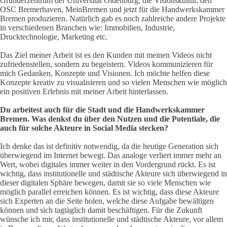
Gründerzentrum der Universität Oldenburg, die Visionskultur, den
OSC Bremerhaven, MeinBremen und jetzt für die Handwerkskammer
Bremen produzieren. Natürlich gab es noch zahlreiche andere Projekte
in verschiedenen Branchen wie: Immobilien, Industrie,
Drucktechnologie, Marketing etc.
Das Ziel meiner Arbeit ist es den Kunden mit meinen Videos nicht
zufriedenstellen, sondern zu begeistern. Videos kommunizieren für
mich Gedanken, Konzepte und Visionen. Ich möchte helfen diese
Konzepte kreativ zu visualisieren und so vielen Menschen wie möglich
ein positiven Erlebnis mit meiner Arbeit hinterlassen.
Du arbeitest auch für die Stadt und die Handwerkskammer
Bremen. Was denkst du über den Nutzen und die Potentiale, die
auch für solche Akteure in Social Media stecken?
Ich denke das ist definitiv notwendig, da die heutige Generation sich
überwiegend im Internet bewegt. Das analoge verliert immer mehr an
Wert, wobei digitales immer weiter in den Vordergrund rückt. Es ist
wichtig, dass institutionelle und städtische Akteure sich überwiegend in
dieser digitalen Sphäre bewegen, damit sie so viele Menschen wie
möglich parallel erreichen können. Es ist wichtig, dass diese Akteure
sich Experten an die Seite holen, welche diese Aufgabe bewältigen
können und sich tagtäglich damit beschäftigen. Für die Zukunft
wünsche ich mir, dass institutionelle und städtische Akteure, vor allem