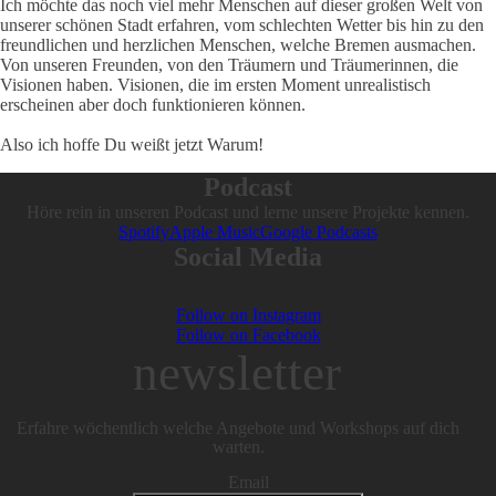
Ich möchte das noch viel mehr Menschen auf dieser großen Welt von
unserer schönen Stadt erfahren, vom schlechten Wetter bis hin zu den
freundlichen und herzlichen Menschen, welche Bremen ausmachen.
Von unseren Freunden, von den Träumern und Träumerinnen, die
Visionen haben. Visionen, die im ersten Moment unrealistisch
erscheinen aber doch funktionieren können.
Also ich hoffe Du weißt jetzt Warum!
Podcast
Höre rein in unseren Podcast und lerne unsere Projekte kennen.
Spotify
Apple Music
Google Podcasts
Social Media
Follow on Instagram
Follow on Facebook
newsletter
Erfahre wöchentlich welche Angebote und Workshops auf dich
warten.
Email