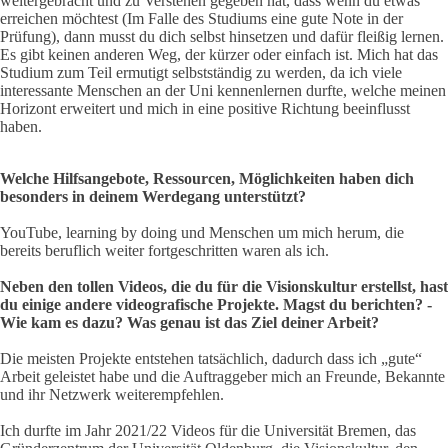
weitergebracht und zu Verstehen gegeben hat, dass wenn du etwas
erreichen möchtest (Im Falle des Studiums eine gute Note in der
Prüfung), dann musst du dich selbst hinsetzen und dafür fleißig lernen.
Es gibt keinen anderen Weg, der kürzer oder einfach ist. Mich hat das
Studium zum Teil ermutigt selbstständig zu werden, da ich viele
interessante Menschen an der Uni kennenlernen durfte, welche meinen
Horizont erweitert und mich in eine positive Richtung beeinflusst
haben.
Welche Hilfsangebote, Ressourcen, Möglichkeiten haben dich
besonders in deinem Werdegang unterstützt?
YouTube, learning by doing und Menschen um mich herum, die
bereits beruflich weiter fortgeschritten waren als ich.
Neben den tollen Videos, die du für die Visionskultur erstellst, hast
du einige andere videografische Projekte. Magst du berichten? -
Wie kam es dazu? Was genau ist das Ziel deiner Arbeit?
Die meisten Projekte entstehen tatsächlich, dadurch dass ich „gute“
Arbeit geleistet habe und die Auftraggeber mich an Freunde, Bekannte
und ihr Netzwerk weiterempfehlen.
Ich durfte im Jahr 2021/22 Videos für die Universität Bremen, das