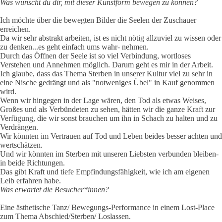
Was wünscht du dir, mit dieser Kunstform bewegen zu können?
Ich möchte über die bewegten Bilder die Seelen der Zuschauer
erreichen.
Da wir sehr abstrakt arbeiten, ist es nicht nötig allzuviel zu wissen oder
zu denken...es geht einfach ums wahr- nehmen.
Durch das Öffnen der Seele ist so viel Verbindung, wortloses
Verstehen und Annehmen möglich. Darum geht es mir in der Arbeit.
Ich glaube, dass das Thema Sterben in unserer Kultur viel zu sehr in
eine Nische gedrängt und als "notweniges Übel" in Kauf genommen
wird.
Wenn wir hingegen in der Lage wären, den Tod als etwas Weises,
Großes und als Verbündeten zu sehen, hätten wir die ganze Kraft zur
Verfügung, die wir sonst brauchen um ihn in Schach zu halten und zu
Verdrängen.
Wir könnten im Vertrauen auf Tod und Leben beides besser achten und
wertschätzen.
Und wir könnten im Sterben mit unseren Liebsten verbunden bleiben-
in beide Richtungen.
Das gibt Kraft und tiefe Empfindungsfähigkeit, wie ich am eigenen
Leib erfahren habe.
Was erwartet die Besucher*innen?
Eine ästhetische Tanz/ Bewegungs-Performance in einem Lost-Place
zum Thema Abschied/Sterben/ Loslassen.