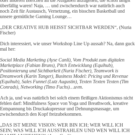
oder anderen Bierchen all die Aufgaben anzugehen, die schon längst
überfällig waren! Naja, … und zwischendurch war natürlich auch
noch Zeit für Austausch, Vernetzung, ein bisschen Basketball und
unsere gemütliche Gaming Lounge…
„DER CREATIVE HUB HEISST SICHTBAR WERDEN“, (Nuria
Fischer)
Dich interessiert, wie unser Workshop Line Up aussah? Na, dann guck
mal her:
Social Media Marketing (Ayse Canli), Vom Produkt zum digitalen
Marketplace (Fabian Bruns), Pitch Entwicklung (Equihub),
Positionierung und Sichtbarkeit (Nuria Fischer), Teamwork is
Dreamwork (Karin Tanger),
Business Model: Pricing und Revenue
(Equihub), Sales Funnel (Lutz Augustin), Texten Texten Texten (Tim
Conrads), Networking (Timo Fuchs)…uvm.
Ach ja, und was natürlich bei solch einem fleißigen Aktionismus nicht
fehlen darf: Mindfulness Space von Yoga und Breathwork, kreative
Entspannung bis Druckakupressur und Dehnungsmassage, um
zwischendurch den Kopf freizubekommen.
„DAS IST MEINE VISION: WER BIN ICH; WER WILL ICH
SEIN; WAS WILL ICH AUSSTRAHLEN UND WEN WILL ICH