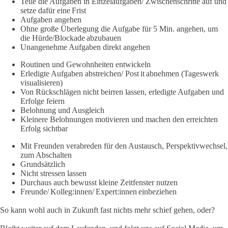
Teile die Aufgaben in Einzelaufgaben/ Zwischenschritte auf und
setze dafür eine Frist​
Aufgaben angehen​
Ohne große Überlegung die Aufgabe für 5 Min. angehen, um
die Hürde/Blockade abzubauen​
Unangenehme Aufgaben direkt angehen​
Routinen und Gewohnheiten entwickeln​
Erledigte Aufgaben abstreichen/ Post it abnehmen (Tageswerk
visualisieren)​
Von Rückschlägen nicht beirren lassen, erledigte Aufgaben und
Erfolge feiern​
Belohnung und Ausgleich​
Kleinere Belohnungen motivieren und machen den erreichten
Erfolg sichtbar​
Mit Freunden verabreden für den Austausch, Perspektivwechsel,
zum Abschalten​
Grundsätzlich​
Nicht stressen lassen​
Durchaus auch bewusst kleine Zeitfenster nutzen​
Freunde/ Kolleg:innen/ Expert:innen einbeziehen​
So kann wohl auch in Zukunft fast nichts mehr schief gehen, oder?