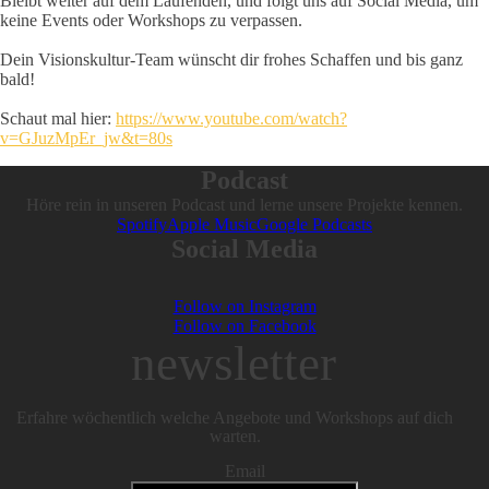
Bleibt weiter auf dem Laufenden, und folgt uns auf Social Media, um
keine Events oder Workshops zu verpassen.
Dein Visionskultur-Team wünscht dir frohes Schaffen und bis ganz
bald!
Schaut mal hier:
https://www.youtube.com/watch?
v=GJuzMpEr_jw&t=80s
Podcast
Höre rein in unseren Podcast und lerne unsere Projekte kennen.
Spotify
Apple Music
Google Podcasts
Social Media
Follow on Instagram
Follow on Facebook
newsletter
Erfahre wöchentlich welche Angebote und Workshops auf dich
warten.
Email