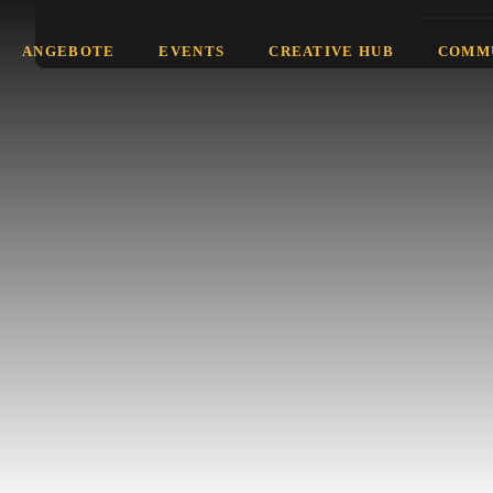
ANGEBOTE
EVENTS
CREATIVE HUB
COMM
Eröffnung 
Ausstellun
bis Berufun
Arbeits-Au