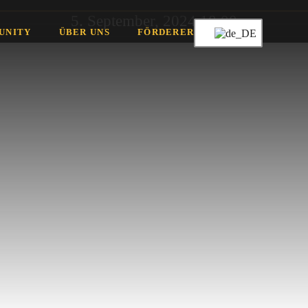
5. September, 2024 18:00
UNITY
ÜBER UNS
FÖRDERER
der
g "Von Job
g - Die
sstellung"