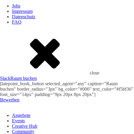
Jobs
Impressum
Datenschutz
FAQ
close
Slack
Raum buchen
[latepoint_book_button selected_agent="any" caption="Raum
buchen" border_radius="3px" bg_color="#000" text_color="#f5bf36"
font_size="14px" padding="9px 20px 8px 20px"]
Bewerben
Angebote
Events
Creative Hub
Community