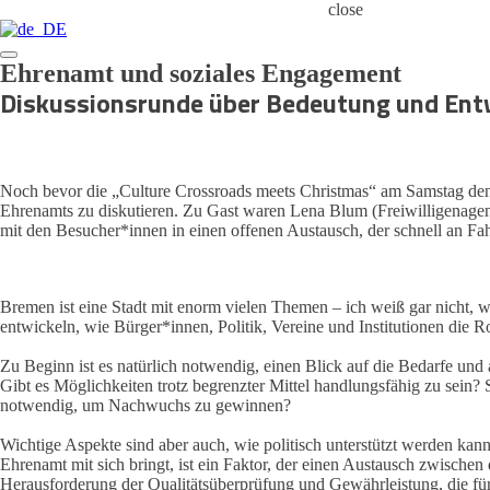
close
Ehrenamt und soziales Engagement
Diskussionsrunde über Bedeutung und Ent
Noch bevor die „Culture Crossroads meets Christmas“ am Samstag den
Ehrenamts zu diskutieren. Zu Gast waren Lena Blum (Freiwilligenagent
mit den Besucher*innen in einen offenen Austausch, der schnell an Fah
Bremen ist eine Stadt mit enorm vielen Themen – ich weiß gar nicht, w
entwickeln, wie Bürger*innen, Politik, Vereine und Institutionen die 
Zu Beginn ist es natürlich notwendig, einen Blick auf die Bedarfe un
Gibt es Möglichkeiten trotz begrenzter Mittel handlungsfähig zu sein?
notwendig, um Nachwuchs zu gewinnen?
Wichtige Aspekte sind aber auch, wie politisch unterstützt werden kan
Ehrenamt mit sich bringt, ist ein Faktor, der einen Austausch zwische
Herausforderung der Qualitätsüberprüfung und Gewährleistung, die für d