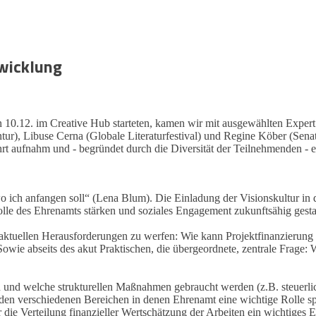
wicklung
 10.12. im Creative Hub starteten, kamen wir mit ausgewählten Expe
ur), Libuse Cerna (Globale Literaturfestival) und Regine Köber (Sena
rt aufnahm und - begründet durch die Diversität der Teilnehmenden - e
o ich anfangen soll“ (Lena Blum). Die Einladung der Visionskultur in 
Rolle des Ehrenamts stärken und soziales Engagement zukunftsähig gest
d aktuellen Herausforderungen zu werfen: Wie kann Projektfinanzierun
 Sowie abseits des akut Praktischen, die übergeordnete, zentrale Frage
n und welche strukturellen Maßnahmen gebraucht werden (z.B. steuerlich
n den verschiedenen Bereichen in denen Ehrenamt eine wichtige Rolle sp
ie Verteilung finanzieller Wertschätzung der Arbeiten ein wichtiges El