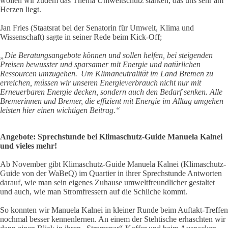
wollen wir zudem das Thema Umweltschutz stärken, das uns sehr am
Herzen liegt.
Jan Fries (Staatsrat bei der Senatorin für Umwelt, Klima und
Wissenschaft) sagte in seiner Rede beim Kick-Off;
„Die Beratungsangebote können und sollen helfen, bei steigenden
Preisen bewusster und sparsamer mit Energie und natürlichen
Ressourcen umzugehen. Um Klimaneutralität im Land Bremen zu
erreichen, müssen wir unseren Energieverbrauch nicht nur mit
Erneuerbaren Energie decken, sondern auch den Bedarf senken. Alle
Bremerinnen und Bremer, die effizient mit Energie im Alltag umgehen
leisten hier einen wichtigen Beitrag.“
Angebote: Sprechstunde bei Klimaschutz-Guide Manuela Kalnei
und vieles mehr!
Ab November gibt Klimaschutz-Guide Manuela Kalnei (Klimaschutz-
Guide von der WaBeQ) im Quartier in ihrer Sprechstunde Antworten
darauf, wie man sein eigenes Zuhause umweltfreundlicher gestaltet
und auch, wie man Stromfressern auf die Schliche kommt.
So konnten wir Manuela Kalnei in kleiner Runde beim Auftakt-Treffen
nochmal besser kennenlernen. An einem der Stehtische erhaschten wir