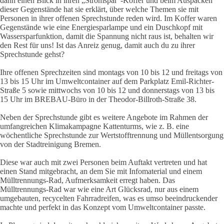
dann einen Blick in ihren „Stromspar“-Koffer und beim Auspacken
dieser Gegenstände hat sie erklärt, über welche Themen sie mit
Personen in ihrer offenen Sprechstunde reden wird. Im Koffer waren
Gegenstände wie eine Energiesparlampe und ein Duschkopf mit
Wassersparfunktion, damit die Spannung nicht raus ist, behalten wir
den Rest für uns! Ist das Anreiz genug, damit auch du zu ihrer
Sprechstunde gehst?
Ihre offenen Sprechzeiten sind montags von 10 bis 12 und freitags von
13 bis 15 Uhr im Umweltcontainer auf dem Parkplatz Emil-Richter-
Straße 5 sowie mittwochs von 10 bis 12 und donnerstags von 13 bis
15 Uhr im BREBAU-Büro in der Theodor-Billroth-Straße 38.
Neben der Sprechstunde gibt es weitere Angebote im Rahmen der
umfangreichen Klimakampagne Kattenturms, wie z. B. eine
wöchentliche Sprechstunde zur Wertstofftrennung und Müllentsorgung
von der Stadtreinigung Bremen.
Diese war auch mit zwei Personen beim Auftakt vertreten und hat
einen Stand mitgebracht, an dem Sie mit Infomaterial und einem
Mülltrennungs-Rad, Aufmerksamkeit erregt haben. Das
Mülltrennungs-Rad war wie eine Art Glücksrad, nur aus einem
umgebauten, recycelten Fahrradreifen, was es umso beeindruckender
machte und perfekt in das Konzept vom Umweltcontainer passte.