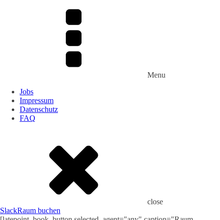
Menu
Jobs
Impressum
Datenschutz
FAQ
close
Slack
Raum buchen
[latepoint_book_button selected_agent="any" caption="Raum