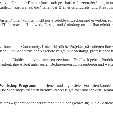
eativen Ort in der Bremer Innenstadt geschaffen. In zentraler Lage, in
 zugleich. Ziel war es, die Vielfalt der Bremer Gründungs- und Kreati
Passant*innen konnten nicht nur Produkte entdecken und erwerben, so
 Fläche machte Handwerk, Design und Gründung unmittelbar erlebbar u
sionskultur-Community. Unterschiedliche Projekte präsentierten ihre 
n. Die Bandbreite der Angebote zeigte, wie vielfältig, professionell u
onnten Einblicke in Arbeitsweisen gewinnen, Feedback geben, Produkte
egenheit, ihre Arbeit unter realen Bedingungen zu präsentieren und wei
 Workshop-Programm
. In offenen und angeleiteten Formaten konnten
g. Die Workshops machten kreative Prozesse greifbar und senkten Hem
altens – generationenübergreifend und niedrigschwellig. Viele Besuch