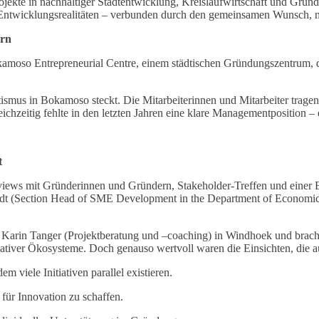
kte in nachhaltiger Stadtentwicklung, Kreislaufwirtschaft und Gründu
Entwicklungsrealitäten – verbunden durch den gemeinsamen Wunsch, na
orn
kamoso Entrepreneurial Centre, einem städtischen Gründungszentrum, 
ismus in Bokamoso steckt. Die Mitarbeiterinnen und Mitarbeiter trage
chzeitig fehlte in den letzten Jahren eine klare Managementposition 
t
ews mit Gründerinnen und Gründern, Stakeholder-Treffen und einer Em
Joodt (Section Head of SME Development in the Department of Econom
 Karin Tanger (Projektberatung und –coaching) in Windhoek und brac
eativer Ökosysteme. Doch genauso wertvoll waren die Einsichten, di
m viele Initiativen parallel existieren.
 für Innovation zu schaffen.