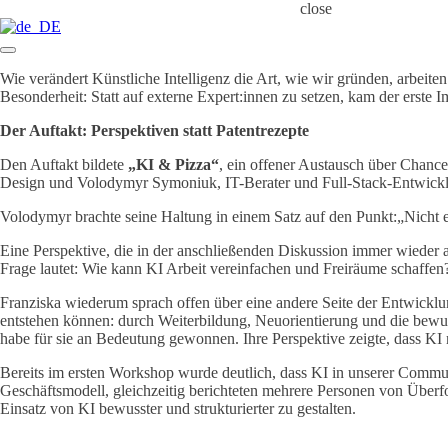
close
Wie verändert Künstliche Intelligenz die Art, wie wir gründen, arbeiten
Besonderheit: Statt auf externe Expert:innen zu setzen, kam der erste 
Der Auftakt: Perspektiven statt Patentrezepte
Den Auftakt bildete
„KI & Pizza“
, ein offener Austausch über Chanc
Design und Volodymyr Symoniuk, IT-Berater und Full-Stack-Entwickler 
Volodymyr brachte seine Haltung in einem Satz auf den Punkt:„Nicht ef
Eine Perspektive, die in der anschließenden Diskussion immer wieder 
Frage lautet: Wie kann KI Arbeit vereinfachen und Freiräume schaffen
Franziska wiederum sprach offen über eine andere Seite der Entwicklu
entstehen können: durch Weiterbildung, Neuorientierung und die bewuss
habe für sie an Bedeutung gewonnen. Ihre Perspektive zeigte, dass KI 
Bereits im ersten Workshop wurde deutlich, dass KI in unserer Commun
Geschäftsmodell, gleichzeitig berichteten mehrere Personen von Über
Einsatz von KI bewusster und strukturierter zu gestalten.