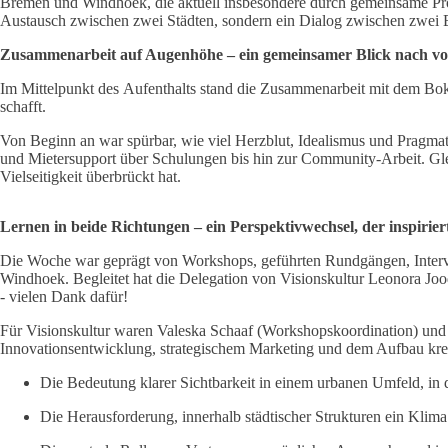
Bremen und Windhoek, die aktuell insbesondere durch gemeinsame Proje
Austausch zwischen zwei Städten, sondern ein Dialog zwischen zwei 
Zusammenarbeit auf Augenhöhe – ein gemeinsamer Blick nach v
Im Mittelpunkt des Aufenthalts stand die Zusammenarbeit mit dem Bo
schafft.
Von Beginn an war spürbar, wie viel Herzblut, Idealismus und Pragmat
und Mietersupport über Schulungen bis hin zur Community-Arbeit. Glei
Vielseitigkeit überbrückt hat.
Lernen in beide Richtungen – ein Perspektivwechsel, der inspirier
Die Woche war geprägt von Workshops, geführten Rundgängen, Intervi
Windhoek. Begleitet hat die Delegation von Visionskultur Leonora 
- vielen Dank dafür!
Für Visionskultur waren Valeska Schaaf (Workshopskoordination) und
Innovationsentwicklung, strategischem Marketing und dem Aufbau kr
Die Bedeutung klarer Sichtbarkeit in einem urbanen Umfeld, in de
Die Herausforderung, innerhalb städtischer Strukturen ein Klima