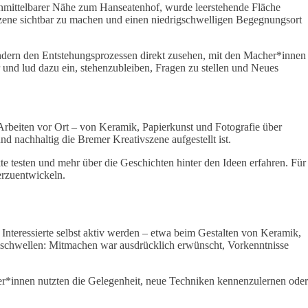
 unmittelbarer Nähe zum Hanseatenhof, wurde leerstehende Fläche
vszene sichtbar zu machen und einen niedrigschwelligen Begegnungsort
ndern den Entstehungsprozessen direkt zusehen, mit den Macher*innen
nd lud dazu ein, stehenzubleiben, Fragen zu stellen und Neues
Arbeiten vor Ort – von Keramik, Papierkunst und Fotografie über
nd nachhaltig die Bremer Kreativszene aufgestellt ist.
 testen und mehr über die Geschichten hinter den Ideen erfahren. Für
terzuentwickeln.
 Interessierte selbst aktiv werden – etwa beim Gestalten von Keramik,
mschwellen: Mitmachen war ausdrücklich erwünscht, Vorkenntnisse
er*innen nutzten die Gelegenheit, neue Techniken kennenzulernen oder