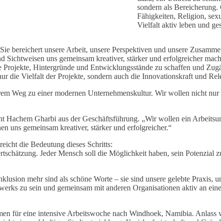
sondern als Bereicherung. 
Fähigkeiten, Religion, sex
Vielfalt aktiv leben und ge
e. Sie bereichert unsere Arbeit, unsere Perspektiven und unsere Zusamm
d Sichtweisen uns gemeinsam kreativer, stärker und erfolgreicher mach
iche Projekte, Hintergründe und Entwicklungsstände zu schaffen und Zug
nur die Vielfalt der Projekte, sondern auch die Innovationskraft und 
nserem Weg zu einer modernen Unternehmenskultur. Wir wollen nicht nur
tont Hachem Gharbi aus der Geschäftsführung. „Wir wollen ein Arbeitsum
n uns gemeinsam kreativer, stärker und erfolgreicher.“
reicht die Bedeutung dieses Schritts:
rtschätzung. Jeder Mensch soll die Möglichkeit haben, sein Potenzial 
Inklusion mehr sind als schöne Worte – sie sind unsere gelebte Praxis, u
werks zu sein und gemeinsam mit anderen Organisationen aktiv an einer 
men für eine intensive Arbeitswoche nach Windhoek, Namibia. Anlass w