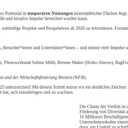
es Potenzial in
temporären Nutzungen
innerstädtischer Flächen lieg
elle und kreative Impulse bereichert werden kann.
it, zukünftige Projekte und Perspektiven ab 2026 zu informieren. Form
ern, Besucher*innen und Unterstützer*innen – und nimmt viele Impulse
arz, Photowerkstatt Sabine Mühl, Bremer Maker (Heiko Ahrens), BagF
on
und
der Wirtschaftsförderung Bremen (WFB).
5 unterzeichnet! Mit diesem Schritt setzen wir ein deutliches Zeichen: 
keit hat, sich einzubringen und zu wachsen.
Die Charta der Vielfalt ist
Förderung von Diversität a
16 Millionen Beschäftigten
Unternehmenskultur einset
dazu, ein Umfeld zu schaf