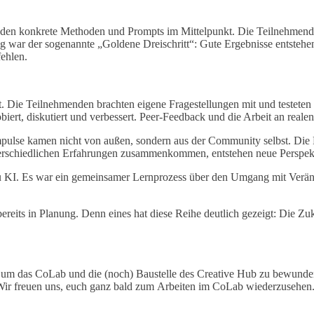
nden konkrete Methoden und Prompts im Mittelpunkt. Die Teilnehmende
ing war der sogenannte „Goldene Dreischritt“: Gute Ergebnisse entstehe
ehlen.
tet. Die Teilnehmenden brachten eigene Fragestellungen mit und testete
obiert, diskutiert und verbessert. Peer-Feedback und die Arbeit an rea
Impulse kamen nicht von außen, sondern aus der Community selbst. Die 
rschiedlichen Erfahrungen zusammenkommen, entstehen neue Perspekti
u KI. Es war ein gemeinsamer Lernprozess über den Umgang mit Verän
eits in Planung. Denn eines hat diese Reihe deutlich gezeigt: Die Zuk
m das CoLab und die (noch) Baustelle des Creative Hub zu bewundern
 Wir freuen uns, euch ganz bald zum Arbeiten im CoLab wiederzusehe