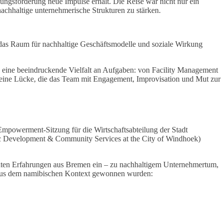
ngsförderung neue Impulse erhält. Die Reise war nicht nur ein
chhaltige unternehmerische Strukturen zu stärken.
das Raum für nachhaltige Geschäftsmodelle und soziale Wirkung
n eine beeindruckende Vielfalt an Aufgaben: von Facility Management
– eine Lücke, die das Team mit Engagement, Improvisation und Mut zur
powerment-Sitzung für die Wirtschaftsabteilung der Stadt
ic Development & Community Services at the City of Windhoek)
hten Erfahrungen aus Bremen ein – zu nachhaltigem Unternehmertum,
e aus dem namibischen Kontext gewonnen wurden: