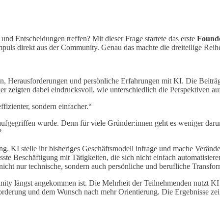
 und Entscheidungen treffen? Mit dieser Frage startete das erste
Found
Impuls direkt aus der Community. Genau das machte die dreiteilige Reih
en, Herausforderungen und persönliche Erfahrungen mit KI. Die Beiträ
zeigten dabei eindrucksvoll, wie unterschiedlich die Perspektiven au
fizienter, sondern einfacher.“
aufgegriffen wurde. Denn für viele Gründer:innen geht es weniger daru
?
ng. KI stelle ihr bisheriges Geschäftsmodell infrage und mache Veränd
te Beschäftigung mit Tätigkeiten, die sich nicht einfach automatisier
nicht nur technische, sondern auch persönliche und berufliche Transfo
ity längst angekommen ist. Die Mehrheit der Teilnehmenden nutzt KI r
forderung und dem Wunsch nach mehr Orientierung. Die Ergebnisse zeig