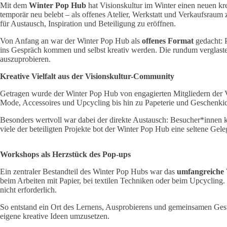
Mit dem
Winter Pop Hub
hat Visionskultur im Winter einen neuen kr
temporär neu belebt – als offenes Atelier, Werkstatt und Verkaufsraum
für Austausch, Inspiration und Beteiligung zu eröffnen.
Von Anfang an war der Winter Pop Hub als
offenes Format
gedacht: 
ins Gespräch kommen und selbst kreativ werden. Die rundum verglaste
auszuprobieren.
Kreative Vielfalt aus der Visionskultur-Community
Getragen wurde der Winter Pop Hub von engagierten Mitgliedern der Vi
Mode, Accessoires und Upcycling bis hin zu Papeterie und Geschenkidee
Besonders wertvoll war dabei der direkte Austausch: Besucher*innen k
viele der beteiligten Projekte bot der Winter Pop Hub eine seltene Gel
Workshops als Herzstück des Pop-ups
Ein zentraler Bestandteil des Winter Pop Hubs war das
umfangreiche
beim Arbeiten mit Papier, bei textilen Techniken oder beim Upcyclin
nicht erforderlich.
So entstand ein Ort des Lernens, Ausprobierens und gemeinsamen Gest
eigene kreative Ideen umzusetzen.