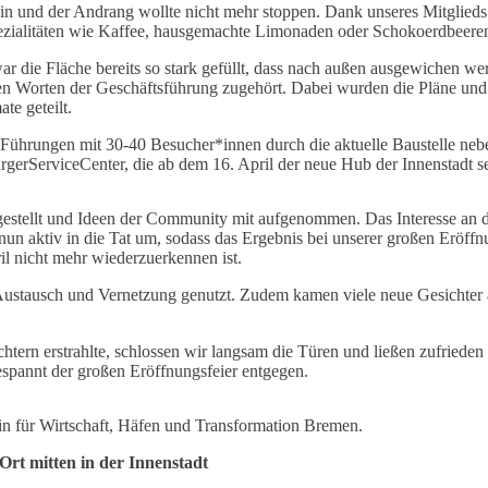
 ein und der Andrang wollte nicht mehr stoppen. Dank unseres Mitglied
pezialitäten wie Kaffee, hausgemachte Limonaden oder Schokoerdbeer
 die Fläche bereits so stark gefüllt, dass nach außen ausgewichen wer
n Worten der Geschäftsführung zugehört. Dabei wurden die Pläne und 
te geteilt.
 Führungen mit 30-40 Besucher*innen durch die aktuelle Baustelle nebe
rgerServiceCenter, die ab dem 16. April der neue Hub der Innenstadt s
estellt und Ideen der Community mit aufgenommen. Das Interesse an d
nun aktiv in die Tat um, sodass das Ergebnis bei unserer großen Eröffnu
il nicht mehr wiederzuerkennen ist.
ustausch und Vernetzung genutzt. Zudem kamen viele neue Gesichter a
chtern erstrahlte, schlossen wir langsam die Türen und ließen zufriede
spannt der großen Eröffnungsfeier entgegen.
in für Wirtschaft, Häfen und Transformation Bremen.
Ort mitten in der Innenstadt