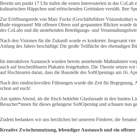
Bereits um punkt 17 Uhr trafen die ersten Interessierten in das CoLab
kulinarischen Häppchen und erfrischenden Getränken versüßt. Ihre S
Zur Eröffnungsrede von Marc Fucke (Geschäftsführer Visionskultur) war
Bude eingerannt! Mit offenen Ohren und gespannten Blicken wurde de
des CoLabs und die anstehenden Beteiligungs- und Veranstaltungsforma
Nach den Visionen für die Zukunft wurde es konkreter. Insgesamt vier
Anfang des Jahres beschäftigt: Die große Teilfläche des ehemaligen Bü
Im interaktiven Austausch wurden bereits anstehende Maßnahmen vorg
auch auf beschreibbaren Plakaten festgehalten. Die Theorie setzen wir 
auf Hochtouren daran, dass die Baustelle des SoftOpenings am 16. Apr
Nach den eindrucksvollen Führungen wurde die Zeit für Begegnung, A
schon auf euch!
Am späten Abend, als die frisch beklebte Glasfassade in den bunten Li
Besucher*innen für dieses gelungene SoftOpening und schauen nun ge
Zudem bedanken wir uns herzlichen bei unserem Förderer, die Senator
Kreative Zwischennutzung, lebendiger Austausch und ein offener 