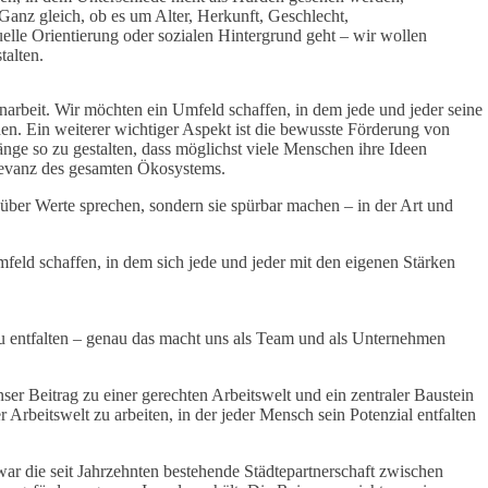
Ganz gleich, ob es um Alter, Herkunft, Geschlecht,
uelle Orientierung oder sozialen Hintergrund geht – wir wollen
stalten.
enarbeit. Wir möchten ein Umfeld schaffen, in dem jede und jeder seine
en. Ein weiterer wichtiger Aspekt ist die bewusste Förderung von
änge so zu gestalten, dass möglichst viele Menschen ihre Ideen
Relevanz des gesamten Ökosystems.
 über Werte sprechen, sondern sie spürbar machen – in der Art und
feld schaffen, in dem sich jede und jeder mit den eigenen Stärken
zu entfalten – genau das macht uns als Team und als Unternehmen
nser Beitrag zu einer gerechten Arbeitswelt und ein zentraler Baustein
Arbeitswelt zu arbeiten, in der jeder Mensch sein Potenzial entfalten
ar die seit Jahrzehnten bestehende Städtepartnerschaft zwischen