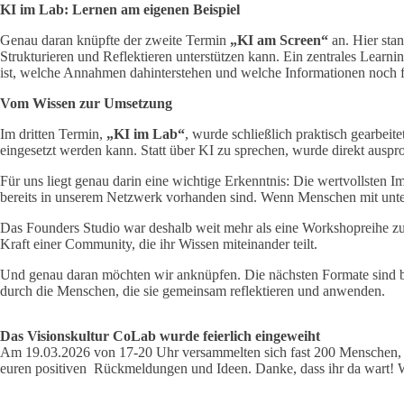
KI im Lab: Lernen am eigenen Beispiel
Genau daran knüpfte der zweite Termin
„KI am Screen“
an. Hier sta
Strukturieren und Reflektieren unterstützen kann. Ein zentrales Learn
ist, welche Annahmen dahinterstehen und welche Informationen noch f
Vom Wissen zur Umsetzung
Im dritten Termin,
„KI im Lab“
, wurde schließlich praktisch gearbei
eingesetzt werden kann. Statt über KI zu sprechen, wurde direkt auspr
Für uns liegt genau darin eine wichtige Erkenntnis: Die wertvollsten 
bereits in unserem Netzwerk vorhanden sind. Wenn Menschen mit unte
Das Founders Studio war deshalb weit mehr als eine Workshopreihe z
Kraft einer Community, die ihr Wissen miteinander teilt.
Und genau daran möchten wir anknüpfen. Die nächsten Formate sind ber
durch die Menschen, die sie gemeinsam reflektieren und anwenden.
Das Visionskultur CoLab wurde feierlich eingeweiht
Am 19.03.2026 von 17-20 Uhr versammelten sich fast 200 Menschen, u
euren positiven Rückmeldungen und Ideen. Danke, dass ihr da wart!