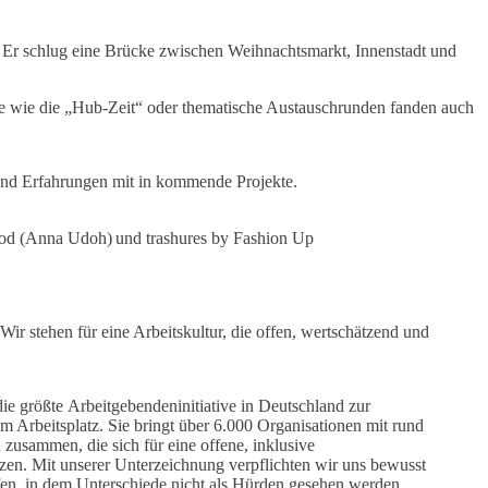
t. Er schlug eine Brücke zwischen Weihnachtsmarkt, Innenstadt und
ate wie die „Hub-Zeit“ oder thematische Austauschrunden fanden auch
 und Erfahrungen mit in kommende Projekte.
ood (Anna Udoh) und trashures by Fashion Up
Wir stehen für eine Arbeitskultur, die offen, wertschätzend und
 die größte Arbeitgebendeninitiative in Deutschland zur
m Arbeitsplatz. Sie bringt über 6.000 Organisationen mit rund
 zusammen, die sich für eine offene, inklusive
zen. Mit unserer Unterzeichnung verpflichten wir uns bewusst
fen, in dem Unterschiede nicht als Hürden gesehen werden,