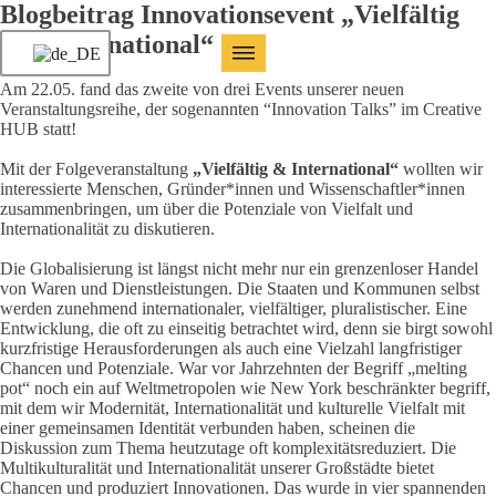
Blogbeitrag Innovationsevent „Vielfältig
und International“
Am 22.05. fand das zweite von drei Events unserer neuen
Veranstaltungsreihe, der sogenannten “Innovation Talks” im Creative
HUB statt!
Mit der Folgeveranstaltung
„Vielfältig & International“
wollten wir
interessierte Menschen, Gründer*innen und Wissenschaftler*innen
zusammenbringen, um über die Potenziale von Vielfalt und
Internationalität zu diskutieren.
Die Globalisierung ist längst nicht mehr nur ein grenzenloser Handel
von Waren und Dienstleistungen. Die Staaten und Kommunen selbst
werden zunehmend internationaler, vielfältiger, pluralistischer. Eine
Entwicklung, die oft zu einseitig betrachtet wird, denn sie birgt sowohl
kurzfristige Herausforderungen als auch eine Vielzahl langfristiger
Chancen und Potenziale. War vor Jahrzehnten der Begriff „melting
pot“ noch ein auf Weltmetropolen wie New York beschränkter begriff,
mit dem wir Modernität, Internationalität und kulturelle Vielfalt mit
einer gemeinsamen Identität verbunden haben, scheinen die
Diskussion zum Thema heutzutage oft komplexitätsreduziert. Die
Multikulturalität und Internationalität unserer Großstädte bietet
Chancen und produziert Innovationen. Das wurde in vier spannenden