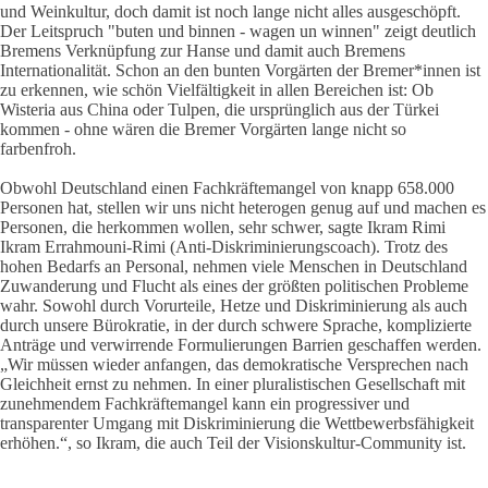
und Weinkultur, doch damit ist noch lange nicht alles ausgeschöpft.
Der Leitspruch "buten und binnen - wagen un winnen" zeigt deutlich
Bremens Verknüpfung zur Hanse und damit auch Bremens
Internationalität. Schon an den bunten Vorgärten der Bremer*innen ist
zu erkennen, wie schön Vielfältigkeit in allen Bereichen ist: Ob
Wisteria aus China oder Tulpen, die ursprünglich aus der Türkei
kommen - ohne wären die Bremer Vorgärten lange nicht so
farbenfroh.
Obwohl Deutschland einen Fachkräftemangel von knapp 658.000
Personen hat, stellen wir uns nicht heterogen genug auf und machen es
Personen, die herkommen wollen, sehr schwer, sagte Ikram Rimi
Ikram Errahmouni-Rimi (Anti-Diskriminierungscoach). Trotz des
hohen Bedarfs an Personal, nehmen viele Menschen in Deutschland
Zuwanderung und Flucht als eines der größten politischen Probleme
wahr. Sowohl durch Vorurteile, Hetze und Diskriminierung als auch
durch unsere Bürokratie, in der durch schwere Sprache, komplizierte
Anträge und verwirrende Formulierungen Barrien geschaffen werden.
„Wir müssen wieder anfangen, das demokratische Versprechen nach
Gleichheit ernst zu nehmen. In einer pluralistischen Gesellschaft mit
zunehmendem Fachkräftemangel kann ein progressiver und
transparenter Umgang mit Diskriminierung die Wettbewerbsfähigkeit
erhöhen.“, so Ikram, die auch Teil der Visionskultur-Community ist.