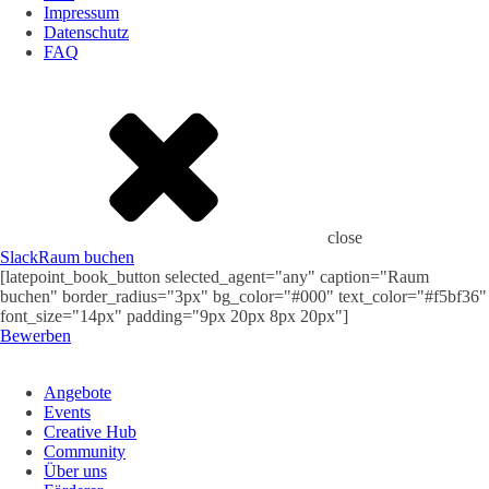
Impressum
Datenschutz
FAQ
close
Slack
Raum buchen
[latepoint_book_button selected_agent="any" caption="Raum
buchen" border_radius="3px" bg_color="#000" text_color="#f5bf36"
font_size="14px" padding="9px 20px 8px 20px"]
Bewerben
Angebote
Events
Creative Hub
Community
Über uns