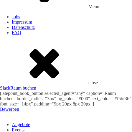
Menu
Jobs
Impressum
Datenschutz
FAQ
close
Slack
Raum buchen
[latepoint_book_button selected_agent="any" caption="Raum
buchen" border_radius="3px" bg_color="#000" text_color="#f5bf36"
font_size="14px" padding="9px 20px 8px 20px"]
Bewerben
Angebote
Events