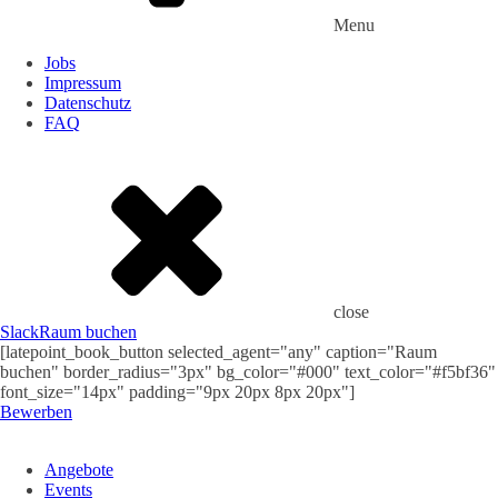
Menu
Jobs
Impressum
Datenschutz
FAQ
close
Slack
Raum buchen
[latepoint_book_button selected_agent="any" caption="Raum
buchen" border_radius="3px" bg_color="#000" text_color="#f5bf36"
font_size="14px" padding="9px 20px 8px 20px"]
Bewerben
Angebote
Events