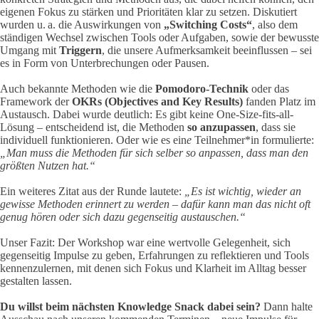
eigenen Fokus zu stärken und Prioritäten klar zu setzen. Diskutiert
wurden u. a. die Auswirkungen von
„Switching Costs“
, also dem
ständigen Wechsel zwischen Tools oder Aufgaben, sowie der bewusste
Umgang mit
Triggern
, die unsere Aufmerksamkeit beeinflussen – sei
es in Form von Unterbrechungen oder Pausen.
Auch bekannte Methoden wie die
Pomodoro-Technik
oder das
Framework der
OKRs (Objectives and Key Results)
fanden Platz im
Austausch. Dabei wurde deutlich: Es gibt keine One-Size-fits-all-
Lösung – entscheidend ist, die Methoden
so anzupassen
, dass sie
individuell funktionieren. Oder wie es ein
e
Teilnehmer*in formulierte:
„Man muss die Methoden für sich selber so anpassen, dass man den
größten Nutzen hat.“
Ein weiteres Zitat aus der Runde lautete:
„Es ist wichtig, wieder an
gewisse Methoden erinnert zu werden – dafür kann man das nicht oft
genug hören oder sich dazu gegenseitig austauschen.“
Unser Fazit: Der Workshop war eine wertvolle Gelegenheit, sich
gegenseitig Impulse zu geben, Erfahrungen zu reflektieren und Tools
kennenzulernen, mit denen sich Fokus und Klarheit im Alltag besser
gestalten lassen.
Du willst beim nächsten Knowledge Snack dabei sein?
Dann halte