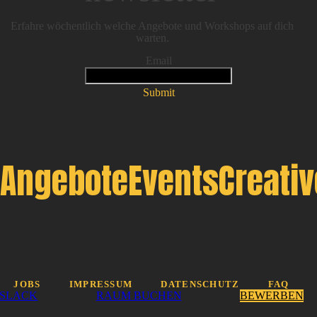
Erfahre wöchentlich welche Angebote und Workshops auf dich
warten.
Email
Submit
Angebote
Events
Creati
JOBS
IMPRESSUM
DATENSCHUTZ
FAQ
SLACK
RAUM BUCHEN
BEWERBEN