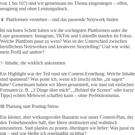
von 1 bis 10?) sind wir gemeinsam ins Thema eingestiegen – offen,
neugierig und ohne Leistungsdruck.
📱 Plattformen verstehen – und das passende Netzwerk finden
Im nächsten Schritt haben wir die wichtigsten Plattformen unter die
Lupe genommen: Instagram, TikTok und LinkedIn standen im Fokus.
Welche Plattform passt zu wem? Was ist der Unterschied zwischen
beruflichem Netzwerken und kreativem Storytelling? Und wie wirkt
mein Profil auf andere?
✨ Inhalte, die wirklich ankommen
Ein Highlight war der Teil rund um Content-Erstellung: Welche Inhalte
sind spannend? Was poste ich, wenn ich (noch) nichts „zu sagen“
habe? Gemeinsam haben wir Ideen gesammelt, wie man mit einfachen
Formaten (z. B. „3 Dinge über mich“, „Behind the Scenes“ oder kurze
Tipps) echten Mehrwert schaffen kann – ohne Perfektionismus.
📅 Planung statt Posting-Stress
Ein kleiner, aber wirkungsvoller Baustein war unser Content-Plan, der
den Teilnehmenden half, ihre Ideen strukturiert und realistisch
umzusetzen. Statt planlos zu posten, überlegen wir lieber: Was passt zu
mir – und wie bleibe ich regelmäßig sichtbar?