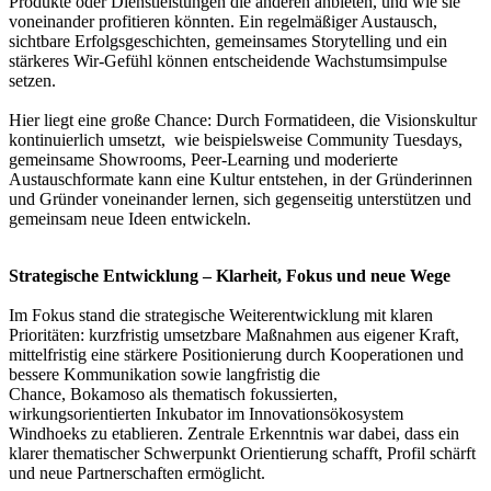
Produkte oder Dienstleistungen die anderen anbieten, und wie sie
voneinander profitieren könnten. Ein regelmäßiger Austausch,
sichtbare Erfolgsgeschichten, gemeinsames Storytelling und ein
stärkeres Wir-Gefühl können entscheidende Wachstumsimpulse
setzen.
Hier liegt eine große Chance: Durch Formatideen, die Visionskultur
kontinuierlich umsetzt, wie beispielsweise Community Tuesdays,
gemeinsame Showrooms, Peer-Learning und moderierte
Austauschformate kann eine Kultur entstehen, in der Gründerinnen
und Gründer voneinander lernen, sich gegenseitig unterstützen und
gemeinsam neue Ideen entwickeln.
Strategische Entwicklung – Klarheit, Fokus und neue Wege
Im Fokus stand die strategische Weiterentwicklung mit klaren
Prioritäten: kurzfristig umsetzbare Maßnahmen aus eigener Kraft,
mittelfristig eine stärkere Positionierung durch Kooperationen und
bessere Kommunikation sowie langfristig die
Chance, Bokamoso als thematisch fokussierten,
wirkungsorientierten Inkubator im Innovationsökosystem
Windhoeks zu etablieren. Zentrale Erkenntnis war dabei, dass ein
klarer thematischer Schwerpunkt Orientierung schafft, Profil schärft
und neue Partnerschaften ermöglicht.