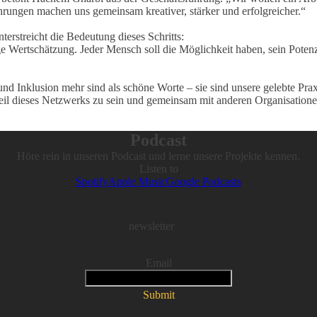
hrungen machen uns gemeinsam kreativer, stärker und erfolgreicher.“
terstreicht die Bedeutung dieses Schritts:
ge Wertschätzung. Jeder Mensch soll die Möglichkeit haben, sein Potenz
 und Inklusion mehr sind als schöne Worte – sie sind unsere gelebte Prax
eil dieses Netzwerks zu sein und gemeinsam mit anderen Organisationen 
Podcast
Höre rein in unseren Podcast und lerne unsere Projekte kennen.
Listen to
Spotify
Apple Music
Google Podcasts
newsletter
Email
Submit