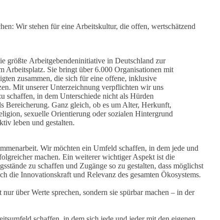
hen: Wir stehen für eine Arbeitskultur, die offen, wertschätzend
 die größte Arbeitgebendeninitiative in Deutschland zur
m Arbeitsplatz. Sie bringt über 6.000 Organisationen mit
gten zusammen, die sich für eine offene, inklusive
en. Mit unserer Unterzeichnung verpflichten wir uns
u schaffen, in dem Unterschiede nicht als Hürden
s Bereicherung. Ganz gleich, ob es um Alter, Herkunft,
eligion, sexuelle Orientierung oder sozialen Hintergrund
aktiv leben und gestalten.
usammenarbeit. Wir möchten ein Umfeld schaffen, in dem jede und
olgreicher machen. Ein weiterer wichtiger Aspekt ist die
ngsstände zu schaffen und Zugänge so zu gestalten, dass möglichst
 auch die Innovationskraft und Relevanz des gesamten Ökosystems.
 nur über Werte sprechen, sondern sie spürbar machen – in der
itsumfeld schaffen, in dem sich jede und jeder mit den eigenen