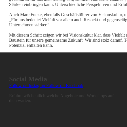
Stärken einbringen kann. Unterschiedliche Perspektiven und Erfa
Auch Marc Fucke, ebenfalls Geschäftsführer von Visionskultur, un
„Für uns bedeutet Vielfalt vor allem auch Respekt und gegenseiti
Unternehmen stärker.“
Mit diesem Schritt zeigen wir bei Visionskultur klar, dass Vielfalt
Baustein für unsere gemeinsame Zukunft. Wir sind stolz darauf, T
Potenzial entfalten kann.
Social Media
Follow on Instagram
Follow on Facebook
Erfahre wöchentlich welche Angebote und Workshops auf
dich warten.