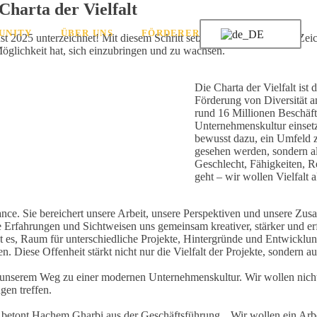
 Charta der Vielfalt
UNITY
ÜBER UNS
FÖRDERER
t 2025 unterzeichnet! Mit diesem Schritt setzen wir ein deutliches Zeic
e Möglichkeit hat, sich einzubringen und zu wachsen.
Die Charta der Vielfalt ist
Förderung von Diversität a
rund 16 Millionen Beschäfti
Unternehmenskultur einsetz
bewusst dazu, ein Umfeld z
gesehen werden, sondern al
Geschlecht, Fähigkeiten, R
geht – wir wollen Vielfalt 
Chance. Sie bereichert unsere Arbeit, unsere Perspektiven und unsere Z
e Erfahrungen und Sichtweisen uns gemeinsam kreativer, stärker und erf
st es, Raum für unterschiedliche Projekte, Hintergründe und Entwicklu
. Diese Offenheit stärkt nicht nur die Vielfalt der Projekte, sondern
uf unserem Weg zu einer modernen Unternehmenskultur. Wir wollen nicht
ngen treffen.
“, betont Hachem Gharbi aus der Geschäftsführung. „Wir wollen ein Arbe