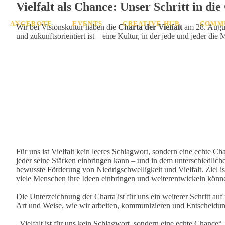
Vielfalt als Chance: Unser Schritt in die
ANGEBOTE
EVENTS
CREATIVE HUB
COMM
Wir bei Visionskultur haben die
Charta der Vielfalt
am
28. Augus
und zukunftsorientiert ist – eine Kultur, in der jede und jeder di
Für uns ist Vielfalt kein leeres Schlagwort, sondern eine echte 
jeder seine Stärken einbringen kann – und in dem unterschiedlich
bewusste Förderung von Niedrigschwelligkeit und Vielfalt. Ziel i
viele Menschen ihre Ideen einbringen und weiterentwickeln können
Die Unterzeichnung der Charta ist für uns ein weiterer Schritt a
Art und Weise, wie wir arbeiten, kommunizieren und Entscheidu
„Vielfalt ist für uns kein Schlagwort, sondern eine echte Chance