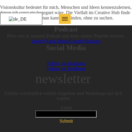
Visionskultur bedeutet für mich, Menschen und Ideen kennenzulernen,
denen ich sonst nie begegnet wäre. Die Vielfalt im Creative Hub finde
ich sehr inspirierend - man kann dort finden, ohne zu suchen.
Podcast
Höre rein in unseren Podcast und lerne unsere Projekte kennen.
Spotify
Apple Music
Google Podcasts
Social Media
Follow on Instagram
Follow on Facebook
newsletter
Erfahre wöchentlich welche Angebote und Workshops auf dich
warten.
Email
Submit