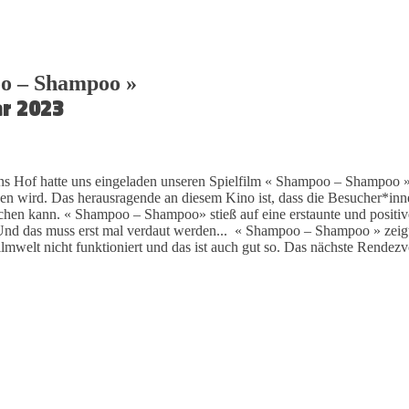
oo – Shampoo »
r 2023
Hof hatte uns eingeladen unseren Spielfilm « Shampoo – Shampoo » 
ieben wird. Das herausragende an diesem Kino ist, dass die Besucher*
chen kann. « Shampoo – Shampoo» stieß auf eine erstaunte und positive
Und das muss erst mal verdaut werden... « Shampoo – Shampoo » zeigt n
ilmwelt nicht funktioniert und das ist auch gut so. Das nächste Ren