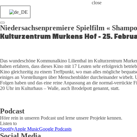
close
Niedersachsenpremiere Spielfilm « Shamp
Kulturzentrum Murkens Hof - 25. Februa
Das wundeschöne Kommunalkino Lilienthal im Kulturzentrum Murkens 
haben erfahren, dass dieses Kino mit 17 Leuten sehr erfolgreich betr
Kino gleichzeitig zu einem Treffpunkt, wo man alles mögliche bequats
einiges an Vorstellungen über Menschenbilder durcheinander wirbelt. 
Folgen haben und das eine reine Anpassung an die normal-verrückte F
20 Uhr im Kulturhaus – Walle, auch Brodelpott genannt, statt.
Podcast
Höre rein in unseren Podcast und lerne unsere Projekte kennen.
Listen to
Spotify
Apple Music
Google Podcasts
Social Media