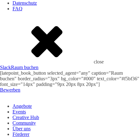
Datenschutz
FAQ
close
Slack
Raum buchen
[latepoint_book_button selected_agent="any" caption="Raum
buchen" border_radius="3px" bg_color="#000" text_color="#f5bf36"
font_size="14px" padding="9px 20px 8px 20px"]
Bewerben
Angebote
Events
Creative Hub
Community
Über uns
Förderer