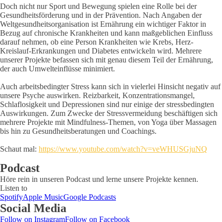
Doch nicht nur Sport und Bewegung spielen eine Rolle bei der
Gesundheitsförderung und in der Prävention. Nach Angaben der
Weltgesundheitsorganisation ist Ernährung ein wichtiger Faktor in
Bezug auf chronische Krankheiten und kann maßgeblichen Einfluss
darauf nehmen, ob eine Person Krankheiten wie Krebs, Herz-
Kreislauf-Erkrankungen und Diabetes entwickeln wird. Mehrere
unserer Projekte befassen sich mit genau diesem Teil der Ernährung,
der auch Umwelteinflüsse minimiert.
Auch arbeitsbedingter Stress kann sich in vielerlei Hinsicht negativ auf
unsere Psyche auswirken. Reizbarkeit, Konzentrationsmangel,
Schlaflosigkeit und Depressionen sind nur einige der stressbedingten
Auswirkungen. Zum Zwecke der Stressvermeidung beschäftigen sich
mehrere Projekte mit Mindfulness-Themen, von Yoga über Massagen
bis hin zu Gesundheitsberatungen und Coachings.
Schaut mal:
https://www.youtube.com/watch?v=veWHUSGjuNQ
Podcast
Höre rein in unseren Podcast und lerne unsere Projekte kennen.
Listen to
Spotify
Apple Music
Google Podcasts
Social Media
Follow on Instagram
Follow on Facebook