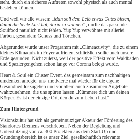
steht, durch ein sicheres Auftreten sowohl physisch als auch mental
bestehen können.
Und weil wir alle wissen: „
Man soll dem Leib etwas Gutes bieten,
damit die Seele Lust hat, darin zu wohnen“,
durfte das passende
Soulfood natürlich nicht fehlen. Yup Yup verwöhnte mit allerlei
Farben, gesundem Genuss und Törtchen.
Abgerundet wurde unser Programm mit „Climeactivity“, die zu einem
kleines Klimaquiz im Foyer aufriefen, schließlich sollte auch unsere
Erde gesunden. Nicht zuletzt, weil der positive Effekt vom Waldbaden
und Spaziergengehen schon lange vor Corona belegt wurde.
Heart & Soul ein Cluster Event, das gemeinsam zum nachhaltigen
umdenken anregte, uns motivierte mal wieder für die eigene
Gesundheit loszugehen und vor allem auch zusammen Angebote
wahrzunehmen, die uns spüren lassen „Kümmere dich um deinen
Körper. Es ist der einzige Ort, den du zum Leben hast.“
Zum Hintergrund
Visionskultur hat sich als gemeinnütziger Akteur der Förderung des
Standortes Bremens verschrieben. Neben der Begleitung und
Unterstützung von ca. 300 Projekten aus dem Start-Up und
Gründungsbereich ist es unser Ziel, gesellschaftlich relevante