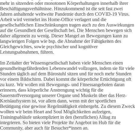
mehr in sitzenden oder monotonen Körperhaltungen innerhalb ihrer
Beschäftigungsverhältnisse. Hinzukommend ist die seit fast zwei
Jahren anhaltende weltweite Pandemie durch den COVID-19 Virus.
Arbeit wird vermehrt ins Home-Office verlagert und die
gesellschaftlichen Einschränkungen tragen auch zu den Auswirkungen
auf die Gesundheit der Gesellschaft bei. Die Menschen bewegen sich
daher allgemein zu wenig. Dieser Mangel an Bewegungen kann zu
langwierigen Folgen wie bsp. die Abnahme der Fähigkeiten des
Gleichgewichtes, sowie psychischer und kognitiver
Leistungsabnahmen, führen.
Im Zeitalter der Wissensgesellschaft haben viele Menschen einen
gesundheitsgefährdenden Lebenswandel vollzogen, indem sie für viele
Stunden täglich auf dem Bürostuhl sitzen und für noch mehr Stunden
vor einem Bildschirm. Dabei kommt die körperliche Ertüchtigung oft
zu kurz. Wir wollen mit Bewegungs- und Fitnessangeboten daran
erinnern, dass körperliche Anstrengung wichtig für die
Sauerstoffversorgung unserer Organe und Muskeln über das Herz-
Kreislaufsystem ist, vor allem dann, wenn mit der sportlichen
Betätigung eine gewisse Regelmäßigkeit einhergeht. Zu diesem Zweck
wollten wir beim Heart and Soul Möglichkeiten aufzeigen,
Trainingsabläufe unkompliziert in den (beruflichen) Alltag zu
integrieren. So bieten viele Projekte ihr Angebot im Hub für die
Community, aber auch für Besucher*innen an.