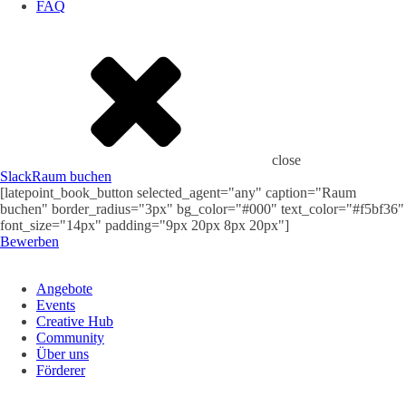
FAQ
close
Slack
Raum buchen
[latepoint_book_button selected_agent="any" caption="Raum
buchen" border_radius="3px" bg_color="#000" text_color="#f5bf36"
font_size="14px" padding="9px 20px 8px 20px"]
Bewerben
Angebote
Events
Creative Hub
Community
Über uns
Förderer