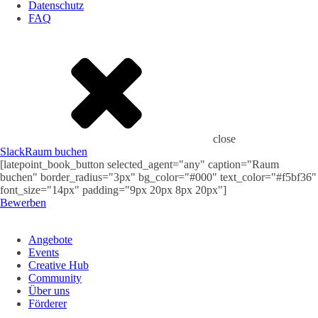
Datenschutz
FAQ
close
Slack
Raum buchen
[latepoint_book_button selected_agent="any" caption="Raum
buchen" border_radius="3px" bg_color="#000" text_color="#f5bf36"
font_size="14px" padding="9px 20px 8px 20px"]
Bewerben
Angebote
Events
Creative Hub
Community
Über uns
Förderer