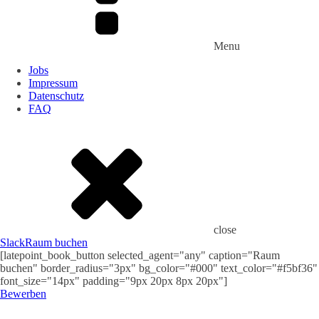
Menu
Jobs
Impressum
Datenschutz
FAQ
close
Slack
Raum buchen
[latepoint_book_button selected_agent="any" caption="Raum
buchen" border_radius="3px" bg_color="#000" text_color="#f5bf36"
font_size="14px" padding="9px 20px 8px 20px"]
Bewerben