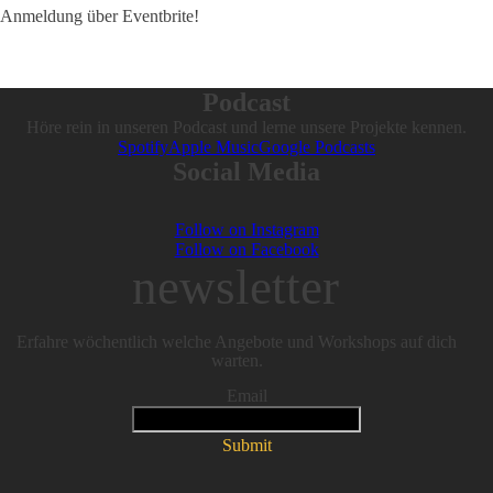
Anmeldung über Eventbrite!
Podcast
Höre rein in unseren Podcast und lerne unsere Projekte kennen.
Spotify
Apple Music
Google Podcasts
Social Media
Follow on Instagram
Follow on Facebook
newsletter
Erfahre wöchentlich welche Angebote und Workshops auf dich
warten.
Email
Submit