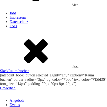
Menu
Jobs
Impressum
Datenschutz
FAQ
close
Slack
Raum buchen
[latepoint_book_button selected_agent="any" caption="Raum
buchen" border_radius="3px" bg_color="#000" text_color="#f5bf36"
font_size="14px" padding="9px 20px 8px 20px"]
Bewerben
Angebote
Events