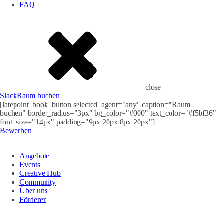
FAQ
close
Slack
Raum buchen
[latepoint_book_button selected_agent="any" caption="Raum
buchen" border_radius="3px" bg_color="#000" text_color="#f5bf36"
font_size="14px" padding="9px 20px 8px 20px"]
Bewerben
Angebote
Events
Creative Hub
Community
Über uns
Förderer