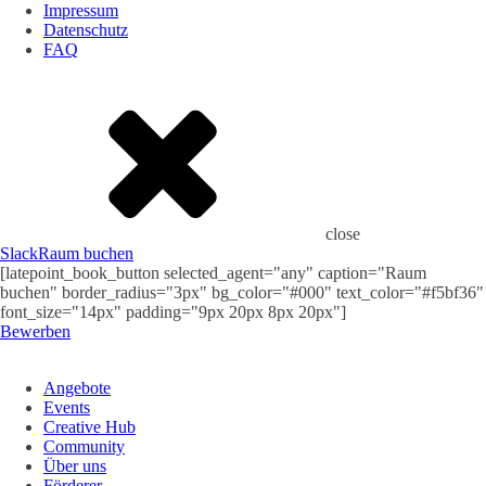
Impressum
Datenschutz
FAQ
close
Slack
Raum buchen
[latepoint_book_button selected_agent="any" caption="Raum
buchen" border_radius="3px" bg_color="#000" text_color="#f5bf36"
font_size="14px" padding="9px 20px 8px 20px"]
Bewerben
Angebote
Events
Creative Hub
Community
Über uns
Förderer