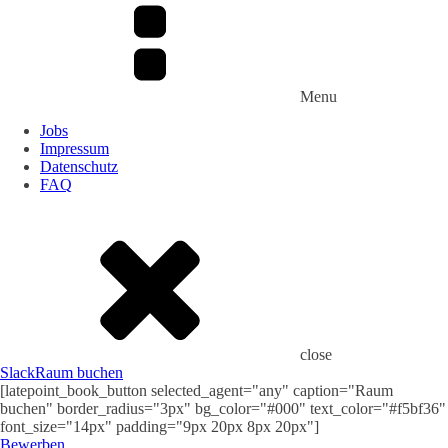
Menu
Jobs
Impressum
Datenschutz
FAQ
close
Slack
Raum buchen
[latepoint_book_button selected_agent="any" caption="Raum
buchen" border_radius="3px" bg_color="#000" text_color="#f5bf36"
font_size="14px" padding="9px 20px 8px 20px"]
Bewerben