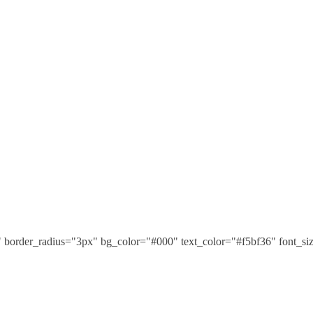
" border_radius="3px" bg_color="#000" text_color="#f5bf36" font_s