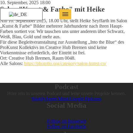
10. September, 2025 18:00
Salon "Kunst & Farbe" mit Heike
Am 10. September 2025, 18.00 Uhr, stellt Heike Seyffarth im Salon
„Kunst & Farbe“ Bilder mehrerer Jahrhunderte nach ihren Haupt-
Farben sortiert vor. Wir tauschen uns unter anderem über Schwarz,
Weiß, Blau, Gold und mehr aus.
Für diese Begleitveranstaltung zur Ausstellung „Into the Blue“ des
ProKunst Kollektivs im Creative Hub Bremen sind keine
Vorkenntnisse erforderlich, der Eintritt ist frei.
Ort: Creative Hub Bremen, Raum 0048.
Alle Salons:
https://phototio.org/category/salon-kunst-co/
Podcast
Höre rein in unseren Podcast und lerne unsere Projekte kennen.
Spotify
Apple Music
Google Podcasts
Social Media
Follow on Instagram
Follow on Facebook