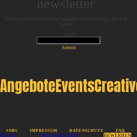
newsletter
Erfahre wöchentlich welche Angebote und Workshops auf dich
warten.
Email
Submit
Angebote
Events
Creati
JOBS
IMPRESSUM
DATENSCHUTZ
FAQ
SLACK
RAUM BUCHEN
BEWERBEN